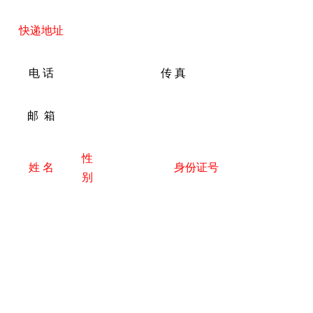
快递地址
电
话
传
真
邮
箱
性
姓
名
身份证号
别