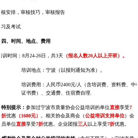
审核安排，审核技巧，审核报告
练习及考试
四、时间、地点、费用
培训时间：8月24-26日，共3天
（报名人数20人以上开班）。
培训地点
：宁波
（以报到通知为准）。
培训费用：人民币2400元/人（含培训费、资料费、中
证书费）、交通费、住宿费自理.
特别提示：
参加过宁波市质量协会公益培训的单位
直接
享受
7
折
优惠
（1680元）
。相关协会及商会（
公益培训支持单位
）会
员单位
直接
享受
7
折
优惠。企业团报
三人
以上享受
7
折
优惠。